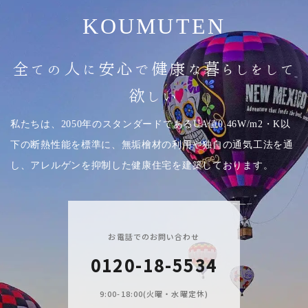
KOUMUTEN
全ての人に安心で健康な暮らしをして
欲しい
私たちは、2050年のスタンダードであるUA値0.46W/m2・K以
下の断熱性能を標準に、無垢檜材の利用や独自の通気工法を通
し、アレルゲンを抑制した健康住宅を建築しております。
お電話でのお問い合わせ
0120-18-5534
9:00-18:00(火曜・水曜定休)