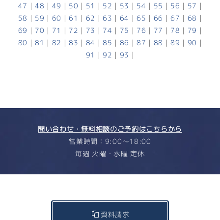
47
|
48
|
49
|
50
|
51
|
52
|
53
|
54
|
55
|
56
|
57
|
58
|
59
|
60
|
61
|
62
|
63
|
64
|
65
|
66
|
67
|
68
|
69
|
70
|
71
|
72
|
73
|
74
|
75
|
76
|
77
|
78
|
79
|
80
|
81
|
82
|
83
|
84
|
85
|
86
|
87
|
88
|
89
|
90
|
91
|
92
|
93
|
問い合わせ・無料相談のご予約はこちらから
営業時間：9:00〜18:00
毎週 火曜・水曜 定休
資料請求