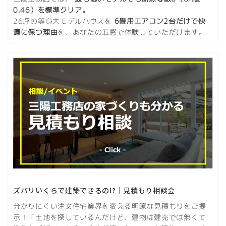
0.46）を標準クリア。
26坪の等身大モデルハウスを
6畳用エアコン2台だけで快
適に保つ理由
を、あなたの五感で体験していただけます。
ズバリいくらで建築できるの!?｜見積もり相談会
分かりにくい注文住宅業界を変える明瞭な見積もりをご提
示！「土地を探しているんだけど、建物は建売では無くて