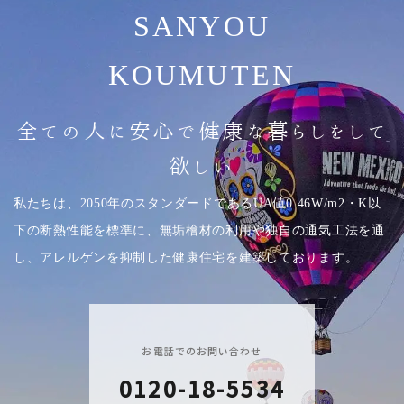
SANYOU
KOUMUTEN
全ての人に安心で健康な暮らしをして
欲しい
私たちは、2050年のスタンダードであるUA値0.46W/m2・K以
下の断熱性能を標準に、無垢檜材の利用や独自の通気工法を通
し、アレルゲンを抑制した健康住宅を建築しております。
お電話でのお問い合わせ
0120-18-5534